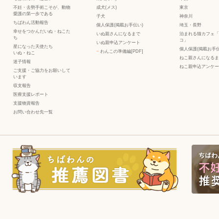
不妊・去勢手術こそが、動物
成犬(メス)
東京
愛護の第一歩である
子犬
神奈川
ちばわん活動報告
個人保護(掲載お手伝い)
埼玉・長野
幸せをつかんだいぬ・ねこた
いぬ親さんになるまで
泊まれる猫カフェ「
ち
コ」
いぬ親申込アンケート
星になった天使たち
個人保護(掲載お手伝
−
わんこの準備編[PDF]
いぬ
・
ねこ
ねこ親さんになるま
迷子情報
ねこ親申込アンケー
ご支援・ご協力をお願いして
います
収支報告
医療支援レポート
支援物資報告
お問い合わせ先一覧