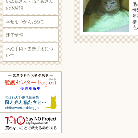
いぬ親さん・ねこ親さん
毛
の体験談
性
年
幸せをつかんだねこ
構
点
迷子情報
不妊手術・去勢手術につ
いて