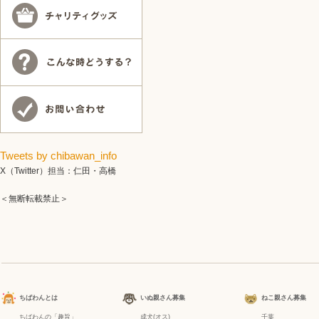
Tweets by chibawan_info
X（Twitter）担当：仁田・高橋
＜無断転載禁止＞
ちばわんとは
いぬ親さん募集
ねこ親さん募集
ちばわんの「趣旨」
成犬(オス)
千葉