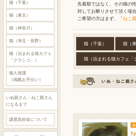
猫（千葉）
先着順ではなく、その猫の
対してお断りさせて頂く場
猫（東京）
ご希望の方はまず、「
ねこ
猫（神奈川）
猫（埼玉・長野）
猫（千葉）
猫（
猫（泊まれる猫カフェ
猫（泊まれる猫カフェ「
「クラシコ」）
個人保護
（掲載お手伝い）
いぬ親さん・ねこ親さん
になるまで
譲渡負担金について
猫
N