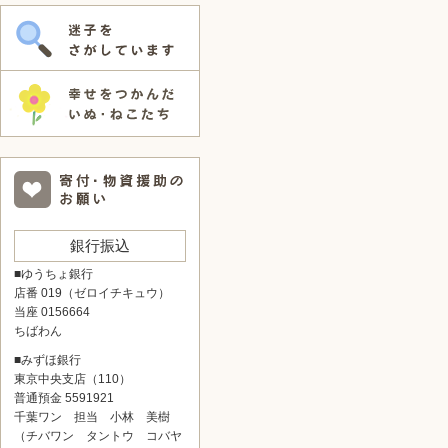
銀行振込
■ゆうちょ銀行
店番 019（ゼロイチキュウ）
当座 0156664
ちばわん
■みずほ銀行
東京中央支店（110）
普通預金 5591921
千葉ワン 担当 小林 美樹
（チバワン タントウ コバヤ